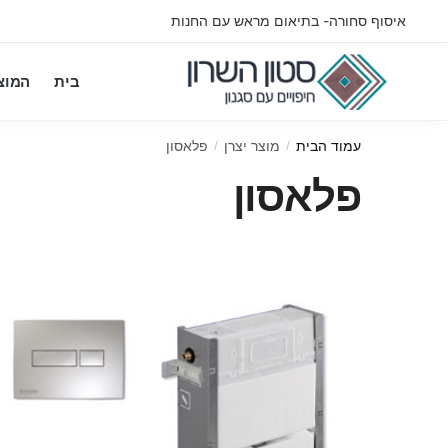
Ski
Ski
איסוף סחורה- בתיאום מראש עם החנות
t
t
navigatio
conten
בית
המוצ
עמוד הבית
מוצר יצרן
פלאסון
/
/
פלאסון