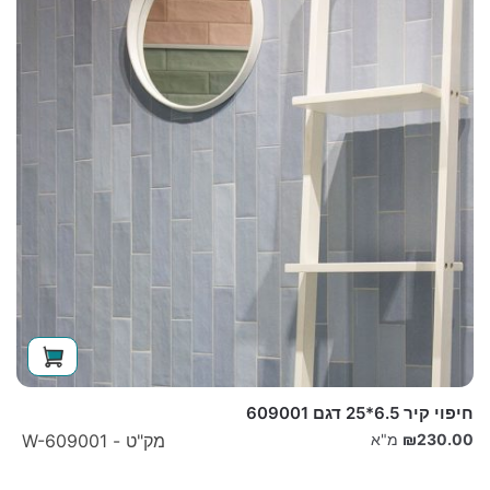
חיפוי קיר 6.5*25 דגם 609001
230.00
₪
מ"א
מק"ט - W-609001