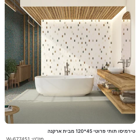
טירמיסו תותי פרוטי 45*120 מבית ארקנה
מק"ט: W-677451