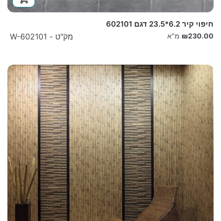
חיפוי קיר 6.2*23.5 דגם 602101
230.00
₪
מ"א
מק"ט - W-602101