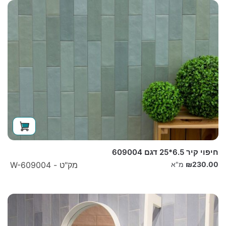
חיפוי קיר 6.5*25 דגם 609004
230.00
₪
מ"א
מק"ט - W-609004