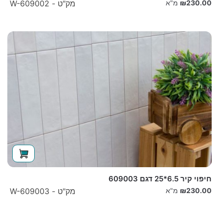
230.00
₪
מ"א
מק"ט - W-609002
חיפוי קיר 6.5*25 דגם 609003
230.00
₪
מ"א
מק"ט - W-609003