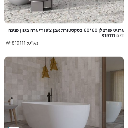
גרניט פורצלן 60*60 בטקסטורת אבן צ'פו די גרה בגוון פנינה
דגם 819111
מק"ט: W-819111