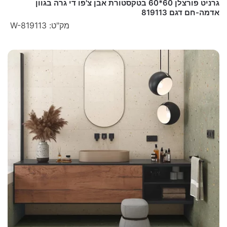
גרניט פורצלן 60*60 בטקסטורת אבן צ'פו די גרה בגוון
אדמה-חם דגם 819113
מק"ט: W-819113