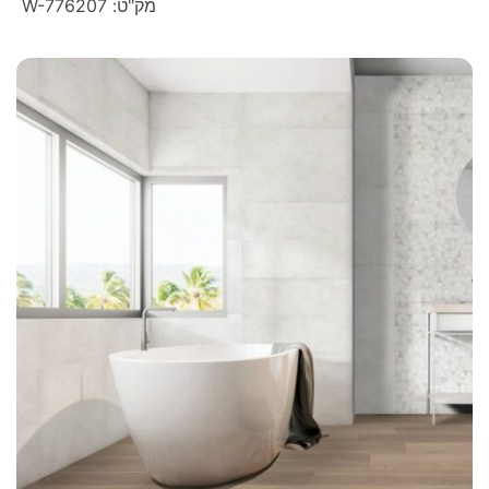
מק"ט: W-776207