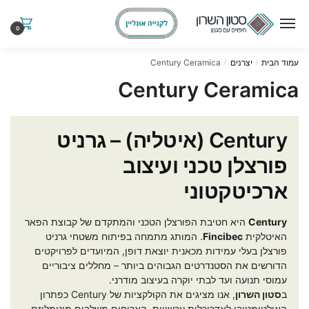
Ski
Ski
t
t
0
navigatio
conten
עמוד הבית
יצרנים
Century Ceramica
/
/
Century Ceramica
Century (איטליה) – גרניט
פורצלן טכני ועיצוב
ארכיטקטוני
Century
היא חטיבת הפורצלן הטכני והמתקדם של קבוצת הפאר
האיטלקית
Fincibec
. המותג מתמחה בפיתוח משטחי גרניט
פורצלן בעלי עמידות מכאנית יוצאת דופן, המיועדים לפרויקטים
הדורשים את הסטנדרטים הגבוהים ביותר – מחללים ציבוריים
עמוסי תנועה ועד לבתי יוקרה בעיצוב מודרני.
ב
סטון השרון
, אנו מציגים את הקולקציות של Century כפתרון
האולטימטיבי לאדריכלות עכשווית. האריחים משלבים מינימליזם