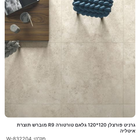
גרניט פורצלן 120*120 גלאם טורטורה R9 מוברש תוצרת
איטליה
מק"ט: W-832204