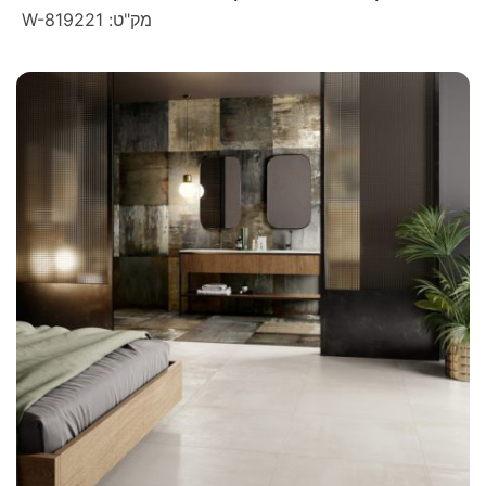
מק"ט: W-819221