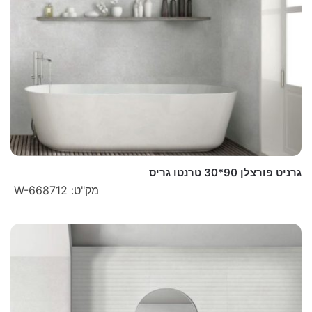
גרניט פורצלן 90*30 טרנטו גריס
מק"ט: W-668712