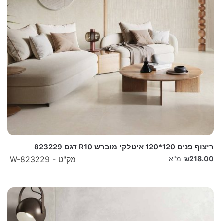
ריצוף פנים 120*120 איטלקי מוברש R10 דגם 823229
218.00
₪
מ"א
מק"ט - W-823229