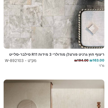
ריצוף חוץ גרניט פורצלן מודולרי 3 מידות R11 סילבר-סלייט
המחיר
המחיר
163.00
₪
מק"ט - W-892103
₪
194.00
הנוכחי
המקורי
מ"ר
היה:
הוא:
₪194.00.
₪163.00.