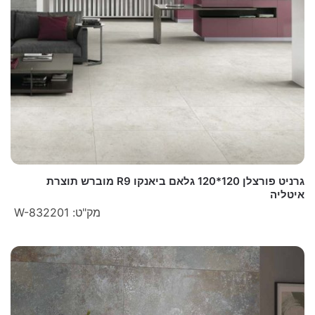
גרניט פורצלן 120*120 גלאם ביאנקו R9 מוברש תוצרת
איטליה
מק"ט: W-832201