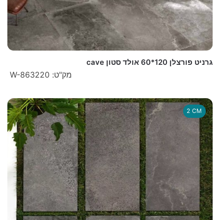
גרניט פורצלן 120*60 אולד סטון cave
מק"ט: W-863220
2 CM