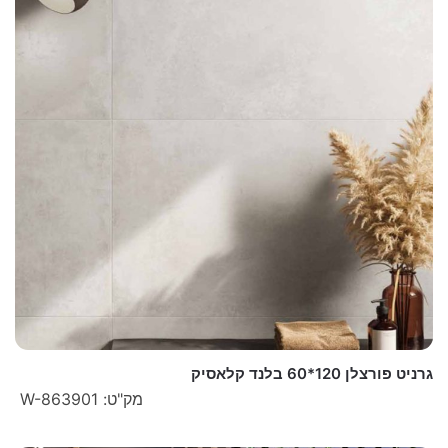
גרניט פורצלן 120*60 בלנד קלאסיק
מק"ט: W-863901