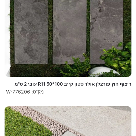
ריצוף חוץ פורצלן אולד סטון קייב 100*50 R11 עובי 2 ס"מ
מק"ט: W-776206