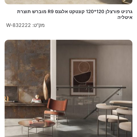
גרניט פורצלן 120*120 קונטקט אלגנס R9 מוברש תוצרת
איטליה
מק"ט: W-832222