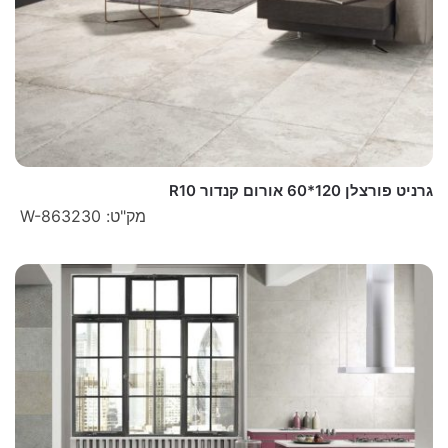
גרניט פורצלן 120*60 אורום קנדור R10
מק"ט: W-863230