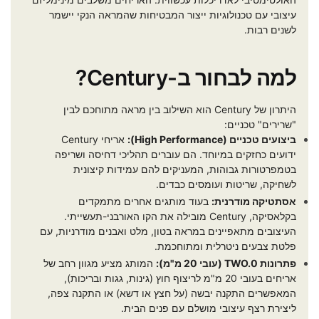
עיצובי עם טכנולוגיות ייצור המבטיחות שהמראה הנקי יישמר
לשנים רבות.
למה לבחור ב-Century?
היתרון של Century הוא השילוב בין מראה מתוחכם לבין
"שרירים" טכניים:
ביצועים טכניים (High Performance):
אריחי Century
ידועים כחזקים במיוחד. הם עוברים תהליכי דחיסה ושריפה
בטמפרטורות גבוהות, המעניקים להם עמידות קיצונית
לשחיקה, שריטות ועומסים כבדים.
אסתטיקה מודרנית:
בעוד מותגים אחרים מתמקדים
בקלאסיקה, Century מובילה את הקו האורבני-תעשייתי.
העיצובים מתאפיינים במראה בטון, מלט ואבנים מודרניות, עם
פלטת צבעים ניטרלית ומתוחכמת.
פתרונות TWO.0 (עובי 20 מ"מ):
המותג מציע מגוון רחב של
אריחים בעובי 20 מ"מ לריצוף חוץ (גינות, גגות ובריכות),
המאפשרים התקנה יבשה (על חצץ או דשא) או התקנה צפה,
ליצירת רצף עיצובי מושלם עם פנים הבית.