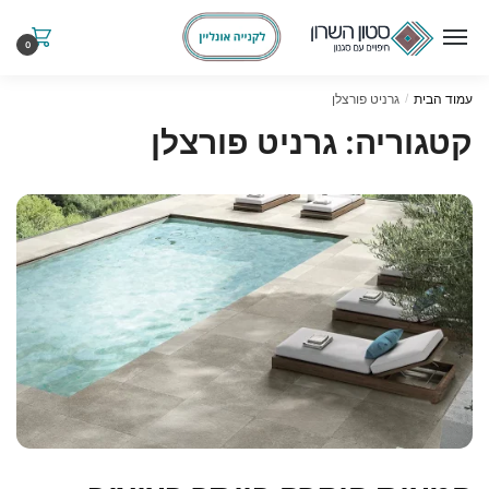
Ski
Ski
t
t
0
navigatio
conten
עמוד הבית
גרניט פורצלן
/
קטגוריה:
גרניט פורצלן