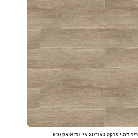
 דמוי פרקט 150*30 איי ווד אואק R10