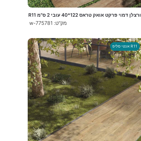
צלן דמוי פרקט אואק טראס 122*40 עובי 2 ס"מ R11
מק"ט: w-775781
אנטי סליפ R11