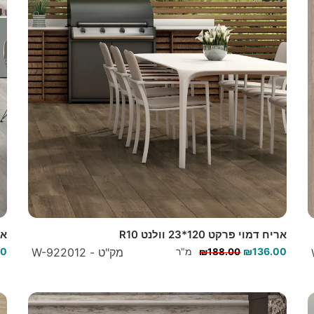
אריח דמוי פרקט 120*23 וולנט R10
ארי
136.00
₪
מ"ר
מק"ט - W-922012
00
₪
188.00