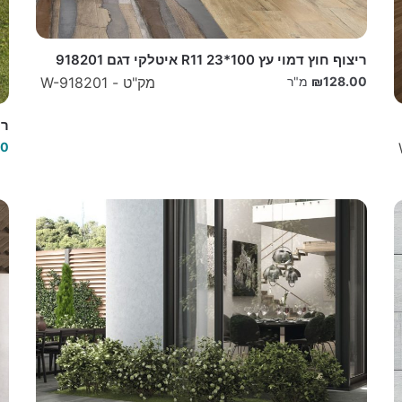
ריצוף חוץ דמוי עץ 100*23 R11 איטלקי דגם 918201
128.00
₪
מ"ר
מק"ט - W-918201
ריצ
00