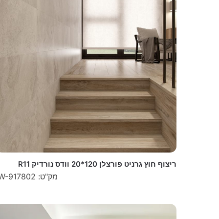
ריצוף חוץ גרניט פורצלן 120*20 וודס נורדיק R11
מק"ט: W-917802