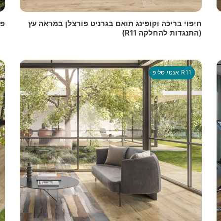
חיפוי בריכה וקופינג תואם בגרניט פורצלן במראה עץ
פור
(התנגדות להחלקה R11)
אנטי סליפ R11