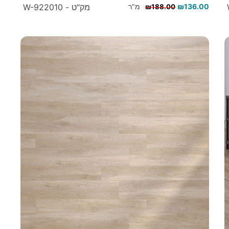
136.00
₪
מ"ר
מק"ט - W-922010
₪
188.00