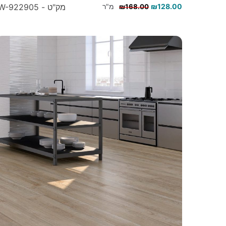
128.00
₪
מ"ר
מק"ט - W-922905
₪
168.00