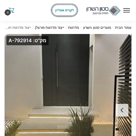
Ski
Ski
t
t
0
navigatio
conten
עמוד הבית
מוצרים סטון השרון
מדרגות
ייצור מדרגות פורצלן
ייצור מדרגות חוץ במראה מרחף דגם קנדור
/
/
/
/
מק"ט: A-792914