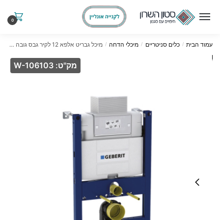
Ski
Ski
t
t
0
navigatio
conten
עמוד הבית
כלים סניטריים
מיכלי הדחה
מיכל גבריט אלפא 12 לקיר גבס גובה 82 ס"מ, עובי 12 ס"מ
/
/
/
מק"ט: W-106103