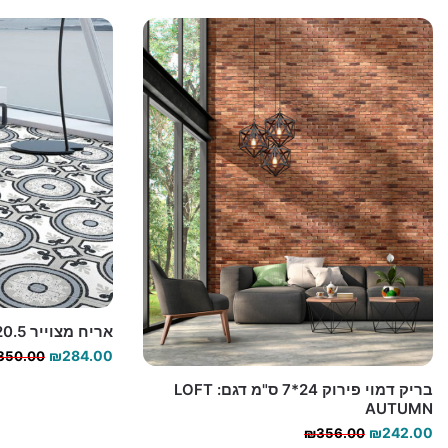
אריח מצוייר 20.5*20.5 דגם 559602 R10
₪
284.00
350.00
בריק דמוי פירוק 24*7 ס"מ דגם: LOFT
AUTUMN
המחיר
המחיר
₪
242.00
₪
356.00