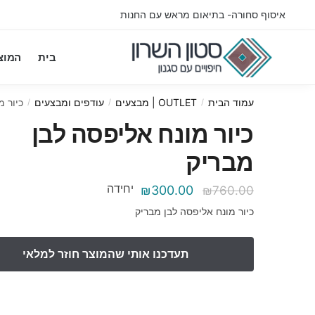
Ski
Ski
איסוף סחורה- בתיאום מראש עם החנות
t
t
navigatio
conten
בית
המוצ
עמוד הבית
OUTLET | מבצעים
עודפים ומבצעים
כיור מ
/
/
/
כיור מונח אליפסה לבן
מבריק
יחידה
המחיר
המחיר
₪
300.00
₪
760.00
המקורי
הנוכחי
כיור מונח אליפסה לבן מבריק
היה:
הוא:
₪300.00.
₪760.00.