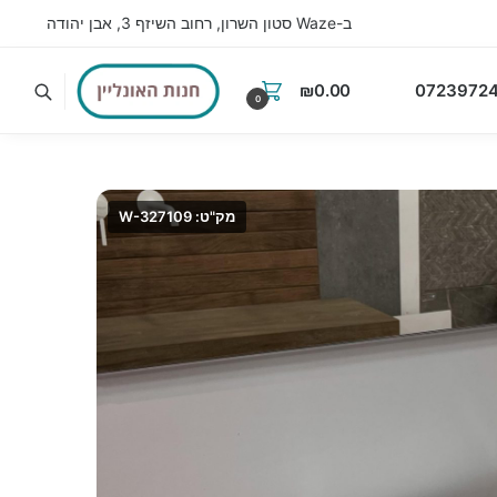
ב-Waze סטון השרון, רחוב השיזף 3, אבן יהודה
₪
0.00
07239724
0
מק"ט: W-327109