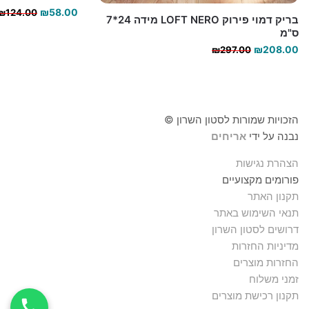
₪
58.00
₪
124.00
בריק דמוי פירוק LOFT NERO מידה 24*7
ס"מ
המחיר
המחיר
₪
208.00
₪
297.00
הנוכחי
המקורי
היה:
הוא:
₪208.00.
₪297.00.
הזכויות שמורות לסטון השרון ©
נבנה על ידי
אריחים
הצהרת נגישות
פורומים מקצועיים
תקנון האתר
תנאי השימוש באתר
דרושים לסטון השרון
מדיניות החזרות
החזרות מוצרים
זמני משלוח
תקנון רכישת מוצרים