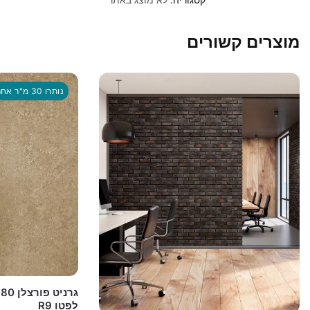
מוצרים קשורים
נותרו 30 מ"ר אחרונים - רק 58 שח כולל מעמ
לפטו R9