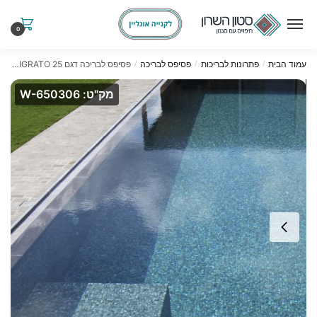
Ski
Ski
t
t
0
navigatio
conten
עמוד הבית
פתרונות לבריכות
פסיפס לבריכה
פסיפס לבריכה דגם TIGRATO 25 תוצרת ezarri ספרד
/
/
/
מק"ט: W-650306