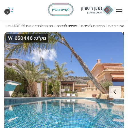
Ski
Ski
t
t
0
navigatio
conten
עמוד הבית
פתרונות לבריכות
פסיפס לבריכה
פסיפס לבריכה דגם 25 JADE תוצרת ezarri ספרד
/
/
/
מק"ט: W-650446