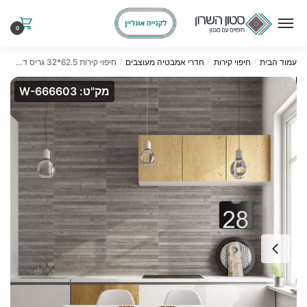
Ski
Ski
t
t
0
navigatio
conten
עמוד הבית
חיפוי קירות
חדרי אמבטיה מעוצבים
חיפוי קירות 62.5*32 גריס דמוי עץ
/
/
/
מק"ט: W-666603