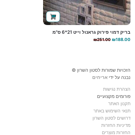
בריק דמוי פירוק גראנול וייט 21*6 ס"מ
המחיר
המחיר
₪
188.00
₪
251.00
הנוכחי
המקורי
היה:
הוא:
₪188.00.
₪251.00.
הזכויות שמורות לסטון השרון ©
נבנה על ידי
אריחים
הצהרת נגישות
פורומים מקצועיים
תקנון האתר
תנאי השימוש באתר
דרושים לסטון השרון
מדיניות החזרות
החזרות מוצרים