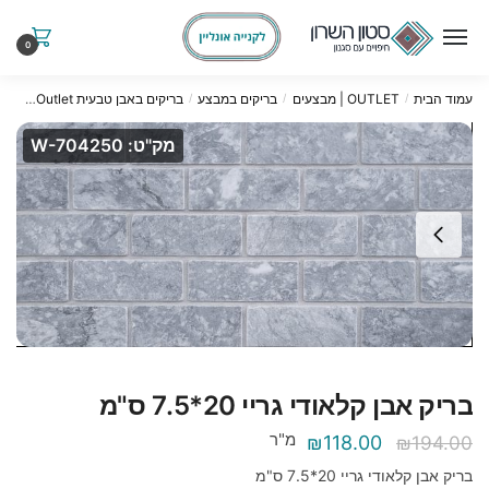
Ski
Ski
t
t
0
navigatio
conten
עמוד הבית
OUTLET | מבצעים
בריקים במבצע
בריקים באבן טבעית Outlet
בריק א
/
/
/
מק"ט: W-704250
בריק אבן קלאודי גריי 20*7.5 ס"מ
מ"ר
המחיר
המחיר
₪
118.00
₪
194.00
המקורי
הנוכחי
בריק אבן קלאודי גריי 20*7.5 ס"מ