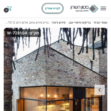
Ski
Ski
t
t
0
navigatio
conten
עמוד הבית
בריקים וחיפויי אבן
פירוק ורטרו
בריק פירוק צהוב אדום רחב 21.5*10 ס"מ
/
/
/
מק"ט: W-728104