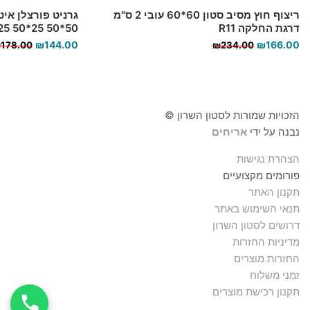
ריצוף חוץ מסיב סטון 60*60 עובי 2 ס"מ
דרגת החלקה R11
50*50 25*50 25*25
המחיר
המחיר
₪
144.00
₪
166.00
₪
178.00
₪
234.00
הנוכחי
המקורי
היה:
הוא:
₪234.00.
₪166.00.
הזכויות שמורות לסטון השרון ©
נבנה על ידי
אריחים
הצהרת נגישות
פורומים מקצועיים
תקנון האתר
תנאי השימוש באתר
דרושים לסטון השרון
מדיניות החזרות
החזרות מוצרים
זמני משלוח
תקנון רכישת מוצרים