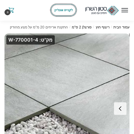
Ski
Ski
t
t
0
navigatio
conten
עמוד הבית
ריצוף חוץ
פורצלן 2 ס"מ
התקנת אריחים 20 מ"מ על מצע מהודק
/
/
/
מק"ט: W-770001-4