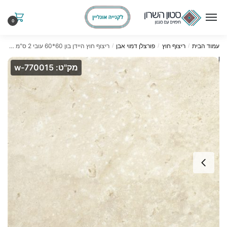
Ski
Ski
t
t
0
navigatio
conten
עמוד הבית
ריצוף חוץ
פורצלן דמוי אבן
ריצוף חוץ היידן בון 60*60 עובי 2 ס"מ דרגת החלקה R11
/
/
/
מק"ט: w-770015