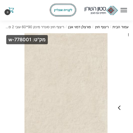
Ski
Ski
t
t
0
navigatio
conten
עמוד הבית
ריצוף חוץ
פורצלן דמוי אבן
ריצוף חוץ סונדר מינק 90*60 עובי 2 ס"מ דרגת החלקה R11
/
/
/
מק"ט: w-778001