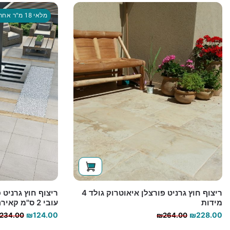
מלאי 18 מ"ר אחרונים
ריצוף חוץ גרניט פורצלן איאוטרוק גולד 4
מידות
עובי 2 ס"מ קאירה בז R11
המחיר
המחיר
₪
124.00
₪
228.00
234.00
₪
264.00
הנוכחי
המקורי