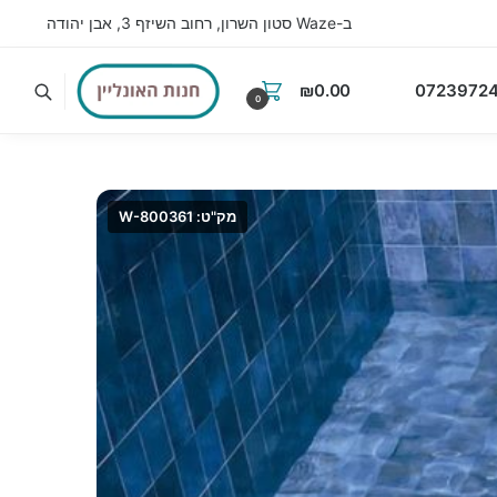
ב-Waze סטון השרון, רחוב השיזף 3, אבן יהודה
₪
0.00
07239724
0
מק"ט: W-800361