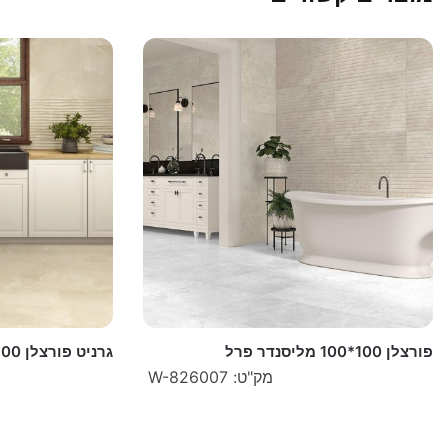
פורצלן 100*100 מליסנדר פרל
גרניט פורצלן 100*100 מרבל ארט קרם R9
מק"ט: W-826007