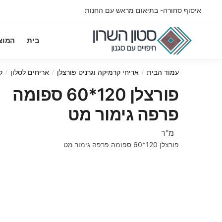
Ski
Ski
איסוף סחורה- בתיאום מראש עם החנות
t
t
navigatio
conten
בית
המוצ
עמוד הבית
אריחי קרמיקה וגרניט פורצלן
אריחים לסלון
קר
/
/
/
פורצלן 120*60 ספומה
פרפה גימור מט
מ"ר
פורצלן 120*60 ספומה פרפה גימור מט