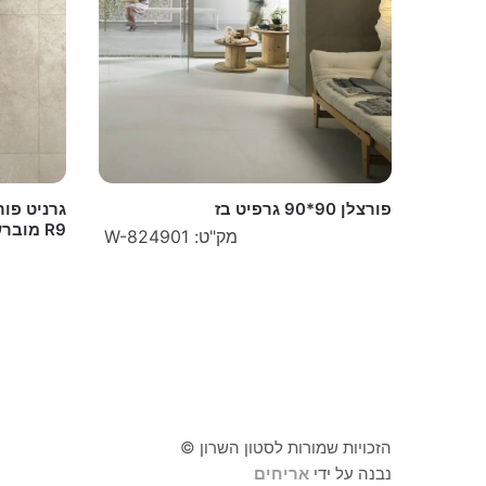
פורצלן 90*90 גרפיט בז
R9 מוברש תוצרת איטליה
מק"ט: W-824901
הזכויות שמורות לסטון השרון ©
נבנה על ידי
אריחים