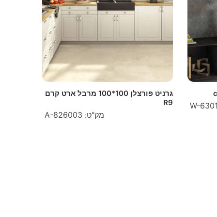
גרניט פורצלן 100*100 מרבל ארט קרם
R9
מק"ט: A-826003