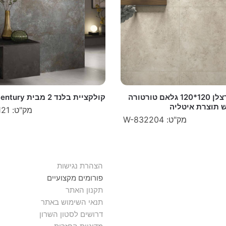
גרניט פורצלן 120*120 גלאם טורטורה
קולקציית בלנד 2 מבית century
מק"ט: W-630121
מק"ט: W-832204
הצהרת נגישות
פורומים מקצועיים
תקנון האתר
תנאי השימוש באתר
דרושים לסטון השרון