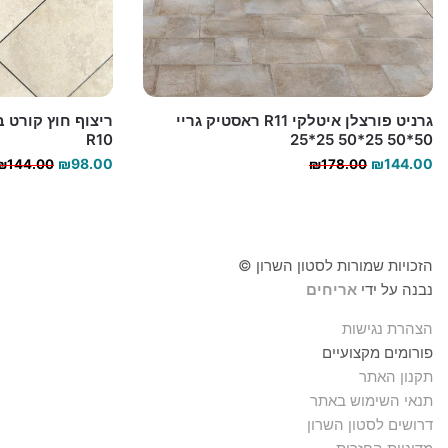
גרניט פורצלן איטלקי R11 ראסטיק גריי
R10
50*50 25*50 25*25
המחיר
המחיר
₪
98.00
₪
144.00
₪
144.00
₪
178.00
הנוכחי
המקורי
היה:
הוא:
₪144.00.
₪178.00.
הזכויות שמורות לסטון השרון ©
נבנה על ידי
אריחים
הצהרת נגישות
פורומים מקצועיים
תקנון האתר
תנאי השימוש באתר
דרושים לסטון השרון