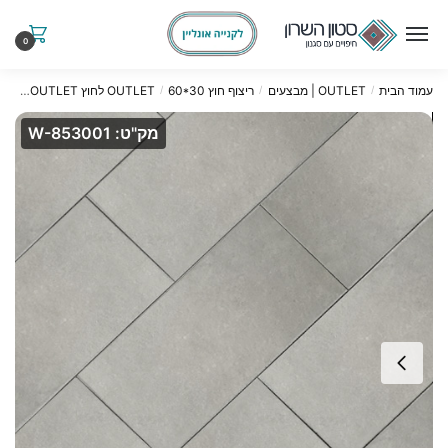
Ski
Ski
t
t
0
navigatio
conten
עמוד הבית
OUTLET | מבצעים
ריצוף חוץ OUTLET
60*30 לחוץ OUTLET
ריצוף ח
/
/
/
מק"ט: W-853001