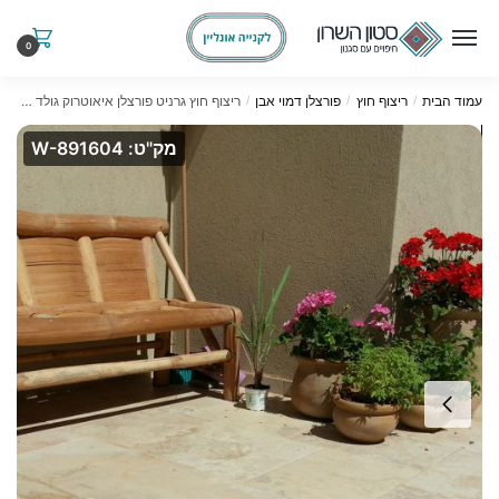
Ski
Ski
t
t
0
navigatio
conten
עמוד הבית
ריצוף חוץ
פורצלן דמוי אבן
ריצוף חוץ גרניט פורצלן איאוטרוק גולד 4 מידות
/
/
/
מק"ט: W-891604