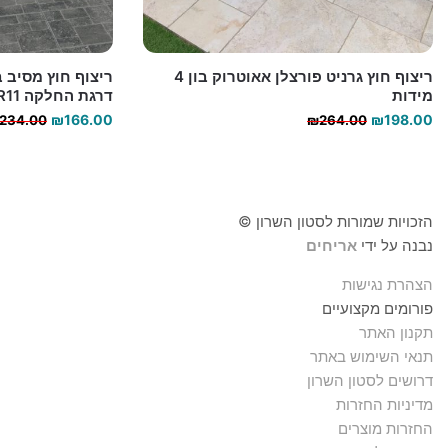
ריצוף חוץ גרניט פורצלן אאוטרוק בון 4
מידות
דרגת החלקה R11
המחיר
המחיר
₪
166.00
₪
198.00
234.00
₪
264.00
הנוכחי
המקורי
היה:
הוא:
₪264.00.
₪198.00.
הזכויות שמורות לסטון השרון ©
נבנה על ידי
אריחים
הצהרת נגישות
פורומים מקצועיים
תקנון האתר
תנאי השימוש באתר
דרושים לסטון השרון
מדיניות החזרות
החזרות מוצרים