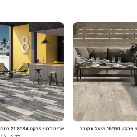
אריח דמוי פרקט 90*15 מיאל ונקובר
אריח דמוי פרקט 84*21.8 רטרו דיפ R10
מק"ט: W-918602