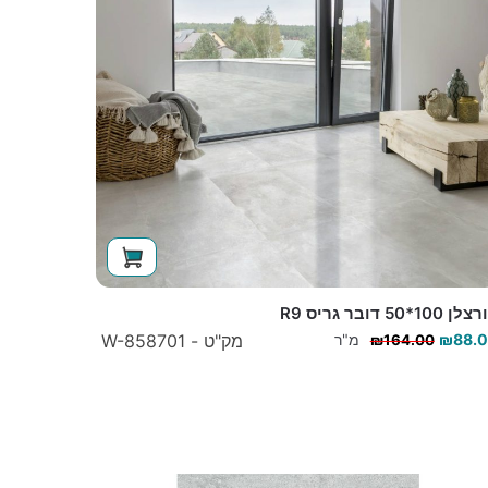
ן 100*50 דובר גריס R9
88.
₪
מ"ר
מק"ט - W-858701
₪
164.00