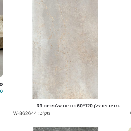
פורצל
00
גרניט פורצלן 120*60 רודיום אלומניום R9
מק"ט: W-862644