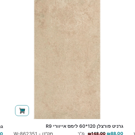
גרניט פורצלן 120*60 לימס אייוורי R9
גרני
88.00
₪
מ"ר
מק"ט - W-862351
00
₪
148.00