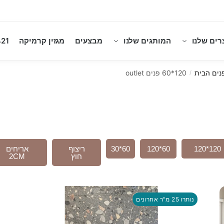
רים שלנו
המותגים שלנו
מבצעים
מגזין קרמיקה
21
נים הבית
120*60 פנים outlet
/
120*120
60*120
60*30
ריצוף
אריחים
חוץ
2CM
נותרו 25 מ"ר אחרונים