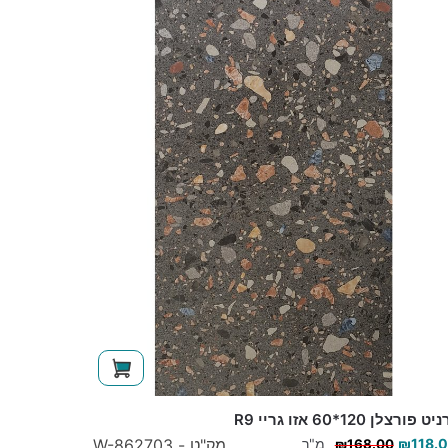
ט פורצלן 120*60 אזו גריי R9
118.
₪
מ"ר
מק"ט - W-862703
₪
168.00