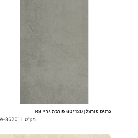
גרניט פורצלן 120*60 פורג'ה גריי R9
מק"ט: W-862011