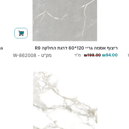
ריצוף אסנזה גריי 120*60 דרגת החלקה R9
גרניט
94.00
₪
מ"ר
מק"ט - W-862008
₪
198.00