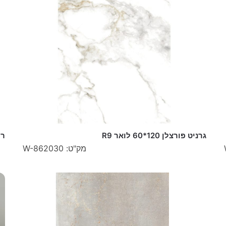
גרניט פורצלן 120*60 לואר R9
ריצוף
מק"ט: W-862030