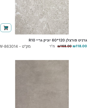
גרניט פורצלן 120*60 יוניק גריי R10
118.00
₪
מ"ר
מק"ט - W-863014
₪
168.00