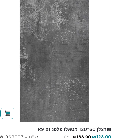
פורצלן 60*120 מטאלו פלטניום R9
128.00
₪
מ"ר
מק"ט - W-862007
₪
188.00