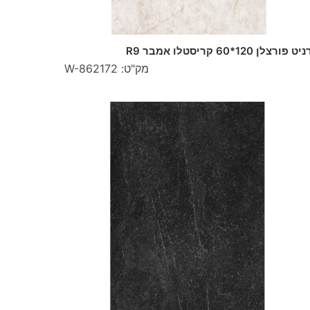
ט פורצלן 120*60 קריסטלו אמבר R9
מק"ט: W-862172