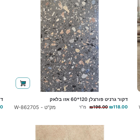
דקור גרניט פורצלן 120*60 אזו בלאק
דקו
118.00
₪
מ"ר
מק"ט - W-862705
00
₪
196.00