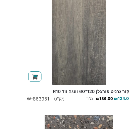
ר גרניט פורצלן 120*60 וונגה ווד R10
124.
₪
מ"ר
מק"ט - W-863951
₪
186.00