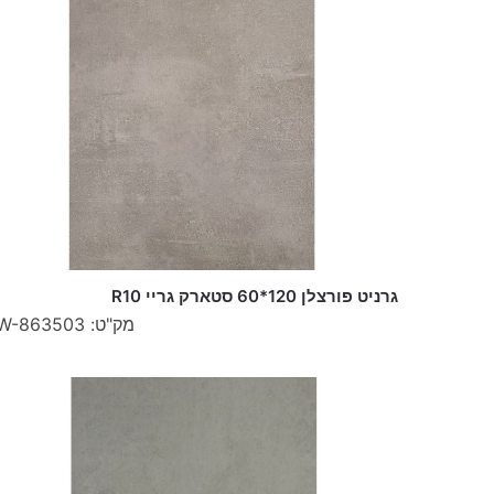
גרניט פורצלן 120*60 סטארק גריי R10
מק"ט: W-863503