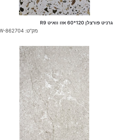
גרניט פורצלן 120*60 אזו וואיט R9
מק"ט: W-862704