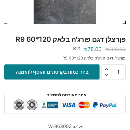
פןרצלן דגם פורג'ה בלאק 120*60 R9
מ"א
המחיר
המחיר
₪
78.00
₪
166.00
המקורי
הנוכחי
פןרצלן דגם פורג'ה בלאק 120*60 R9
היה:
הוא:
כמות
בחר כמות בקרטונים והוסף להזמנה
₪78.00.
₪166.00.
של
פןרצלן
דגם
אתר מאובטח לתשלום
פורג'ה
בלאק
120*60
R9
W-863003
מק"ט: