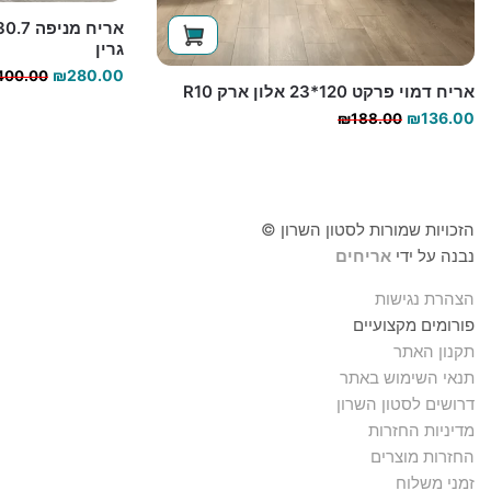
גרין
₪
280.00
400.00
אריח דמוי פרקט 120*23 אלון ארק R10
המחיר
המחיר
₪
136.00
₪
188.00
הנוכחי
המקורי
היה:
הוא:
₪188.00.
₪136.00.
הזכויות שמורות לסטון השרון ©
נבנה על ידי
אריחים
הצהרת נגישות
פורומים מקצועיים
תקנון האתר
תנאי השימוש באתר
דרושים לסטון השרון
מדיניות החזרות
החזרות מוצרים
זמני משלוח