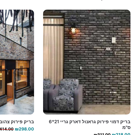
בריק דמוי פירוק גראנול דארק גריי 21*6
בריק פירוק צהוב אדום ר
ס"מ
₪
298.00
414.00
המחיר
המחיר
₪
218.00
₪
311.00