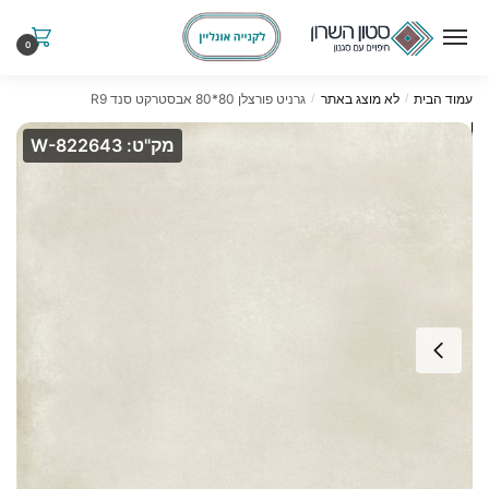
Ski
Ski
t
t
0
navigatio
conten
עמוד הבית
לא מוצג באתר
גרניט פורצלן 80*80 אבסטרקט סנד R9
/
/
מק"ט: W-822643