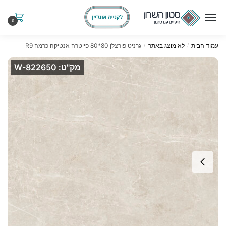
Ski
Ski
t
t
0
navigatio
conten
עמוד הבית
לא מוצג באתר
גרניט פורצלן 80*80 פייטרה אנטיקה כרמה R9
/
/
מק"ט: W-822650