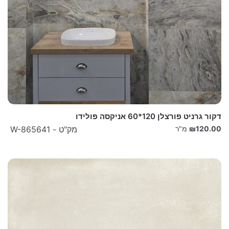
דקור גרניט פורצלן 120*60 אניקסה פולידו
120.00
₪
מ"ר
מק"ט - W-865641