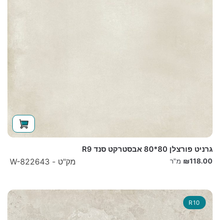
גרניט פורצלן 80*80 אבסטרקט סנד R9
118.00
₪
מ"ר
מק"ט - W-822643
R10