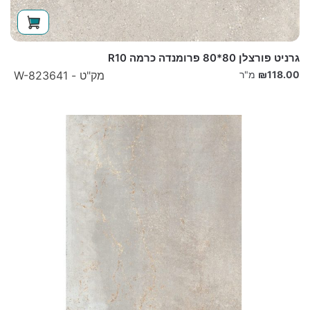
גרניט פורצלן 80*80 פרומנדה כרמה R10
118.00
₪
מ"ר
מק"ט - W-823641