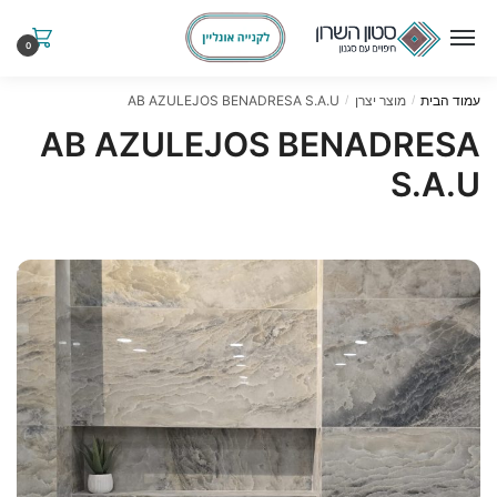
Ski
Ski
t
t
0
navigatio
conten
עמוד הבית
מוצר יצרן
AB AZULEJOS BENADRESA S.A.U
/
/
AB AZULEJOS BENADRESA
S.A.U