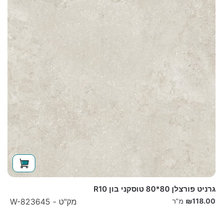
גרניט פורצלן 80*80 טוסקני בון R10
118.00
₪
מ"ר
מק"ט - W-823645