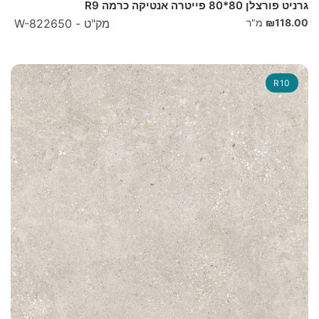
גרניט פורצלן 80*80 פייטרה אנטיקה כרמה R9
118.00
₪
מ"ר
מק"ט - W-822650
R10